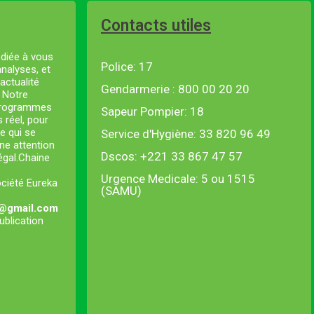
Contacts utiles
diée à vous
Police: 17
analyses, et
actualité
Gendarmerie : 800 00 20 20
. Notre
 programmes
Sapeur Pompier: 18
s réel, pour
e qui se
Service d'Hygiène: 33 820 96 49
ne attention
Dscos: +221 33 867 47 57
négal.Chaine
Urgence Medicale: 5 ou 1515
ociété Eureka
(SAMU)
l@gmail.com
ublication