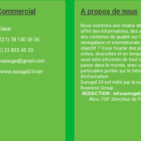
Commercial
A propos de nous
Nous sommes une chaîne dé
Dakar
offrir des informations, des 
des contenus de qualité sur l’
221) 78 140 56 56
sénégalaise et internationale
objectif ? Vous fournir des
21) 33 835 45 30
riches, diversifiés et en temp
vous tenir informés de tout c
fosunugal@gmail.com
passe dans le monde, avec u
particulière portée sur le Sé
 www.sunugal24.net
d’information
Sunugal 24 est édité par la s
Business Group.
REDACTION : infosunuga
Aliou TOP: Directeur de P