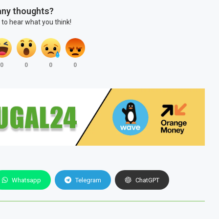
any thoughts?
 to hear what you think!
0
0
0
0
Whatsapp
Telegram
ChatGPT