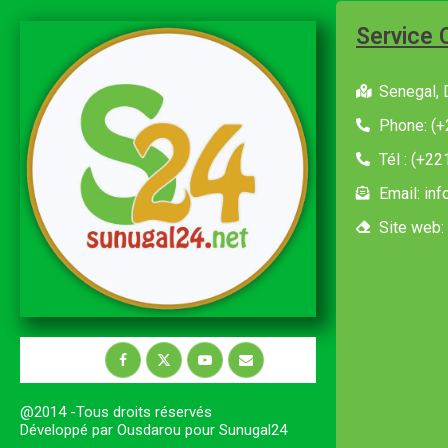
Service 
Senegal, 
Phone: (+
Tél : (+2
Email: in
Site web:
@2014 -Tous droits réservés
Développé par Ousdarou pour Sunugal24