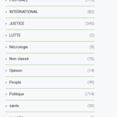
INTERNATIONAL
(82)
JUSTICE
(345)
LUTTE
(2)
Nécrologie
(9)
Non classé
(76)
Opinion
(14)
People
(49)
Politique
(714)
sante
(30)