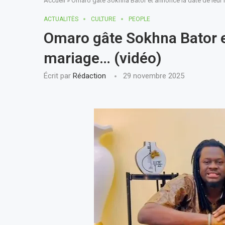
Accueil
»
Omaro gâte Sokhna Bator et annonce la date de leur
ACTUALITÈS
CULTURE
PEOPLE
Omaro gâte Sokhna Bator e
mariage… (vidéo)
Écrit par
Rédaction
29 novembre 2025