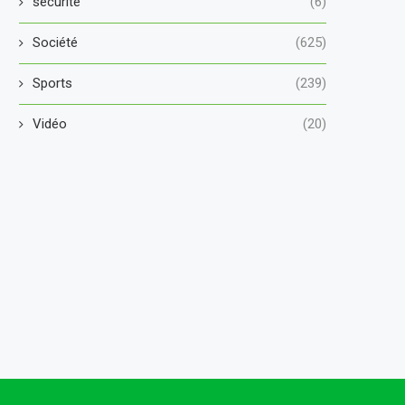
securité
(6)
Société
(625)
Sports
(239)
Vidéo
(20)