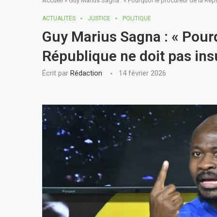
Accueil
»
Guy Marius Sagna : « Pourquoi le procureur de la Répub
ACTUALITÈS
JUSTICE
POLITIQUE
Guy Marius Sagna : « Pourq
République ne doit pas insu
Écrit par
Rédaction
14 février 2026