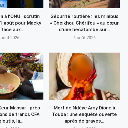
 à l’ONU : scrutin
Sécurité routière : les minibus
 21 août pour Macky
« Cheikhou Chérifou » au cœur
l face aux...
d’une hécatombe sur...
 août 2026
6 août 2026
Keur Massar : près
Mort de Ndèye Amy Dione à
ions de francs CFA
Touba : une enquête ouverte
loutis, la...
après de graves...