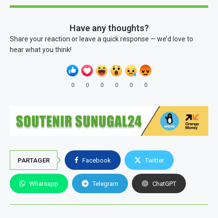
Have any thoughts?
Share your reaction or leave a quick response — we’d love to
hear what you think!
0
0
0
0
0
0
PARTAGER
Facebook
Twitter
Whatsapp
Telegram
ChatGPT