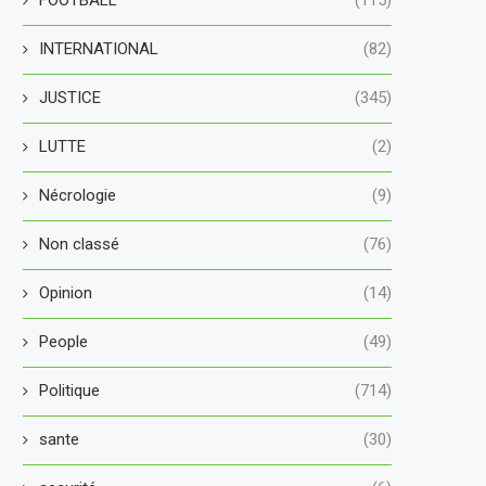
INTERNATIONAL
(82)
JUSTICE
(345)
LUTTE
(2)
Nécrologie
(9)
Non classé
(76)
Opinion
(14)
People
(49)
Politique
(714)
sante
(30)