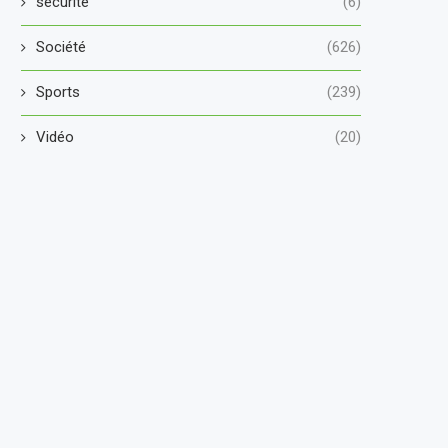
securité
(6)
Société
(626)
Sports
(239)
Vidéo
(20)