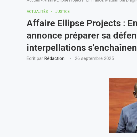
Accueil
»
Affaire Ellipse Projects : En France, Madiambal Diag
ACTUALITÈS
JUSTICE
Affaire Ellipse Projects :
annonce préparer sa défen
interpellations s’enchaîne
Écrit par
Rédaction
26 septembre 2025