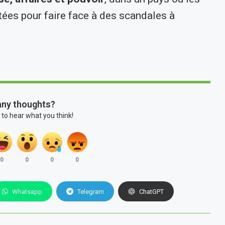
itées pour faire face à des scandales à
any thoughts?
 to hear what you think!
0
0
0
0
Whatsapp
Telegram
ChatGPT