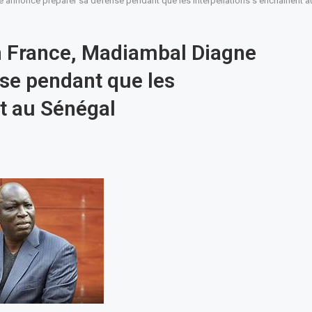
ne annonce préparer sa défense pendant que les interpellations s’enchaînent 
 En France, Madiambal Diagne
se pendant que les
nt au Sénégal