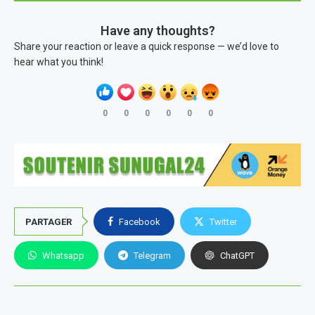
Have any thoughts?
Share your reaction or leave a quick response — we’d love to
hear what you think!
0
0
0
0
0
0
PARTAGER
Facebook
Twitter
Whatsapp
Telegram
ChatGPT