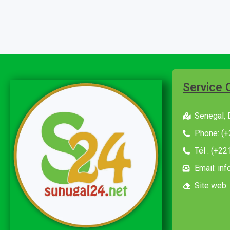
Service 
Senegal, 
Phone: (+
Tél : (+2
Email: in
Site web: