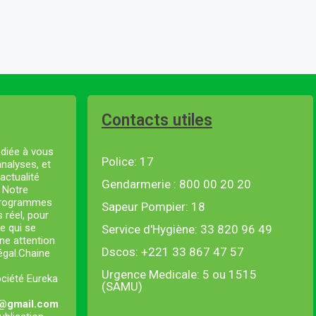
Contacts utiles
diée à vous
Police: 17
analyses, et
actualité
Gendarmerie : 800 00 20 20
. Notre
 programmes
Sapeur Pompier: 18
s réel, pour
e qui se
Service d'Hygiène: 33 820 96 49
ne attention
Dscos: +221 33 867 47 57
négal.Chaine
Urgence Medicale: 5 ou 1515
ociété Eureka
(SAMU)
l@gmail.com