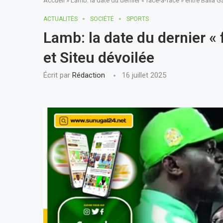
Accueil
»
Lamb: la date du dernier « face-à-face » entre Balla G
ACTUALITÈS
SOCIÉTÉ
SPORTS
Lamb: la date du dernier « 
et Siteu dévoilée
Écrit par
Rédaction
16 juillet 2025