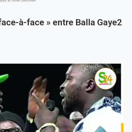
aye2 et Siteu dévoilée
face-à-face » entre Balla Gaye2