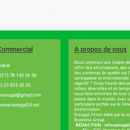
Commercial
A propos de nous
Nous sommes une chaîne dé
Dakar
offrir des informations, des 
des contenus de qualité sur l’
221) 78 140 56 56
sénégalaise et internationale
objectif ? Vous fournir des
21) 33 835 45 30
riches, diversifiés et en temp
vous tenir informés de tout c
fosunugal@gmail.com
passe dans le monde, avec u
particulière portée sur le Sé
 www.sunugal24.net
d’information
Sunugal 24 est édité par la s
Business Group.
REDACTION : infosunuga