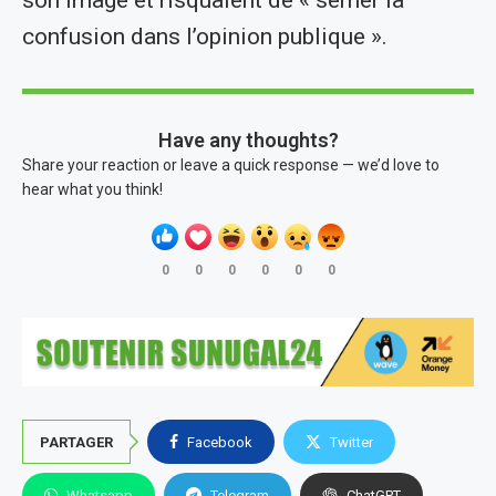
son image et risquaient de « semer la
confusion dans l’opinion publique ».
Have any thoughts?
Share your reaction or leave a quick response — we’d love to
hear what you think!
0
0
0
0
0
0
PARTAGER
Facebook
Twitter
Whatsapp
Telegram
ChatGPT