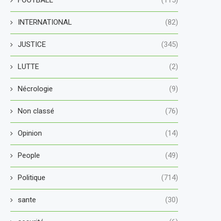
INTERNATIONAL
(82)
JUSTICE
(345)
LUTTE
(2)
Nécrologie
(9)
Non classé
(76)
Opinion
(14)
People
(49)
Politique
(714)
sante
(30)