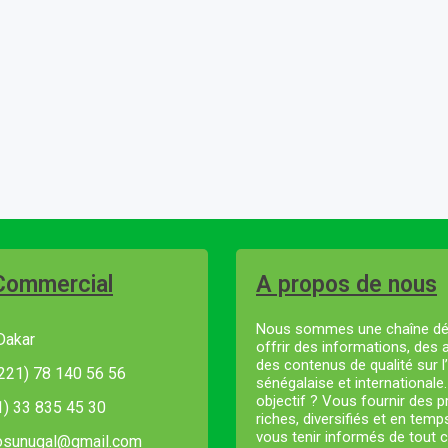
Commercial
A propos de nous
Nous sommes une chaîne dé
Dakar
offrir des informations, des 
des contenus de qualité sur l’
221) 78 140 56 56
sénégalaise et internationale
objectif ? Vous fournir des
21) 33 835 45 30
riches, diversifiés et en temp
vous tenir informés de tout c
fosunugal@gmail.com