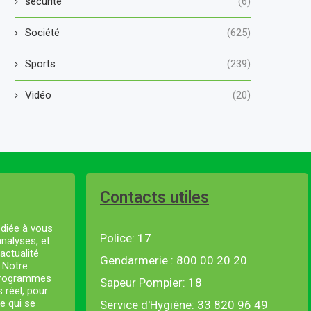
securité
(6)
Société
(625)
Sports
(239)
Vidéo
(20)
Contacts utiles
diée à vous
Police: 17
analyses, et
actualité
Gendarmerie : 800 00 20 20
. Notre
 programmes
Sapeur Pompier: 18
s réel, pour
e qui se
Service d'Hygiène: 33 820 96 49