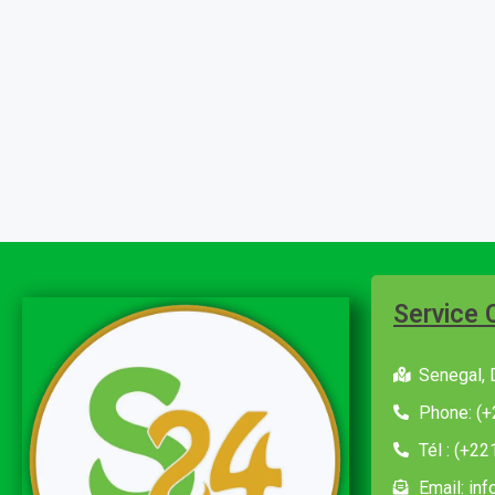
Service 
Senegal, 
Phone: (+
Tél : (+2
Email: in