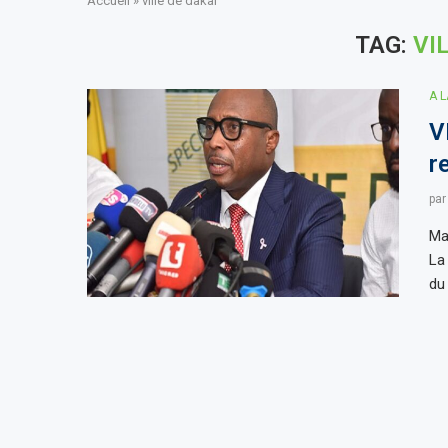
Accueil
»
ville de dakar
TAG:
VI
A 
V
r
pa
Ma
La
du 