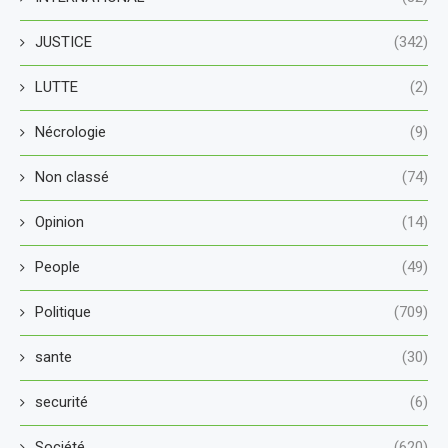
JUSTICE
(342)
LUTTE
(2)
Nécrologie
(9)
Non classé
(74)
Opinion
(14)
People
(49)
Politique
(709)
sante
(30)
securité
(6)
Société
(620)