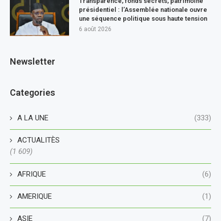
Transparence, fonds secrets, patrimoine
présidentiel : l’Assemblée nationale ouvre
une séquence politique sous haute tension
6 août 2026
Newsletter
Categories
A LA UNE
(333)
ACTUALITÈS
(1 609)
AFRIQUE
(6)
AMERIQUE
(1)
ASIE
(7)