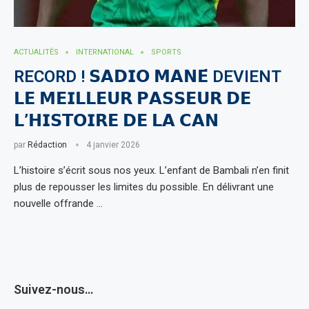
ACTUALITÈS
INTERNATIONAL
SPORTS
RECORD ! 𝗦𝗔𝗗𝗜𝗢 𝗠𝗔𝗡𝗘́ DEVIENT
𝗟𝗘 𝗠𝗘𝗜𝗟𝗟𝗘𝗨𝗥 𝗣𝗔𝗦𝗦𝗘𝗨𝗥 𝗗𝗘
𝗟’𝗛𝗜𝗦𝗧𝗢𝗜𝗥𝗘 𝗗𝗘 𝗟𝗔 𝗖𝗔𝗡
par
Rédaction
4 janvier 2026
L’histoire s’écrit sous nos yeux. L’enfant de Bambali n’en finit
plus de repousser les limites du possible. En délivrant une
nouvelle offrande …
Suivez-nous…