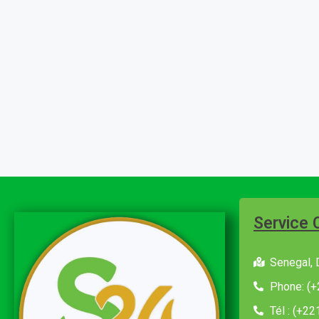
Service 
Senegal, 
Phone: (+
Tél : (+2