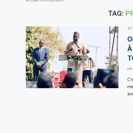
Accueil
»
PrimatureSN
TAG:
P
AC
O
À
T
pa
C’
mi
ara