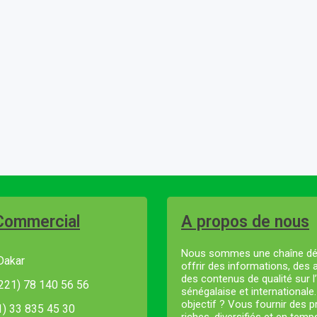
Commercial
A propos de nous
Nous sommes une chaîne dé
Dakar
offrir des informations, des 
des contenus de qualité sur l’
221) 78 140 56 56
sénégalaise et internationale
objectif ? Vous fournir des
21) 33 835 45 30
riches, diversifiés et en temp