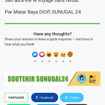
Sall aura été le voyage sans retour.
Par Matar Baya DIOP, SUNUGAL 24
Have any thoughts?
Share your reaction or leave a quick response — we’d love to
hear what you think!
0
0
0
0
0
0
PARTAGER
Facebook
Twitter