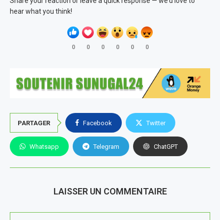
Share your reaction or leave a quick response — we’d love to
hear what you think!
0
0
0
0
0
0
PARTAGER
Facebook
Twitter
Whatsapp
Telegram
ChatGPT
LAISSER UN COMMENTAIRE