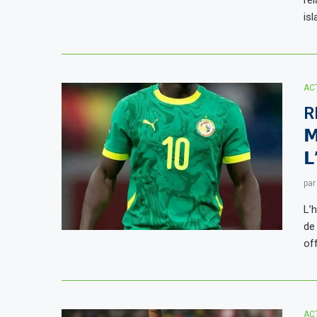
is
AC
R
𝗠
𝗟
pa
L’h
de
of
AC