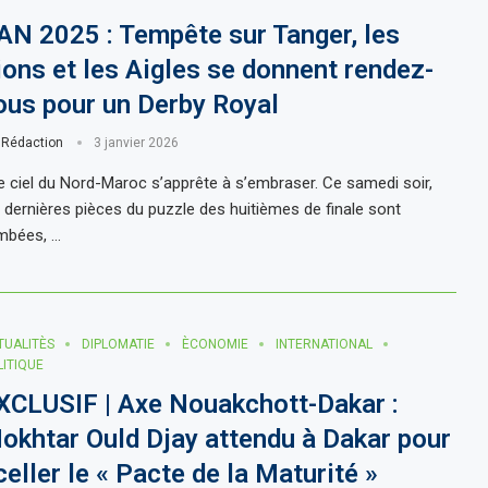
AN 2025 : Tempête sur Tanger, les
ions et les Aigles se donnent rendez-
ous pour un Derby Royal
r
Rédaction
3 janvier 2026
 ciel du Nord-Maroc s’apprête à s’embraser. Ce samedi soir,
s dernières pièces du puzzle des huitièmes de finale sont
mbées, …
TUALITÈS
DIPLOMATIE
ÈCONOMIE
INTERNATIONAL
LITIQUE
XCLUSIF | Axe Nouakchott-Dakar :
okhtar Ould Djay attendu à Dakar pour
celler le « Pacte de la Maturité »