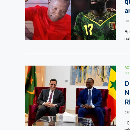
q
a
pa
Ap
na
AC
IN
D
N
R
pa
Ce
re