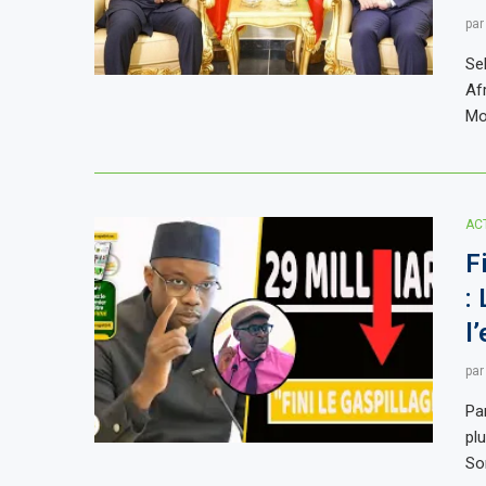
pa
Se
Af
Mo
AC
F
:
l
pa
Pa
pl
So