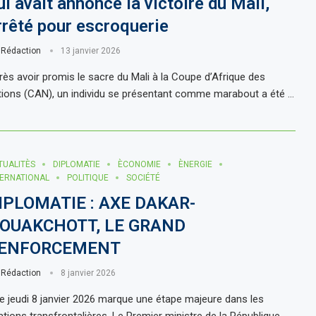
ui avait annoncé la victoire du Mali,
rrêté pour escroquerie
r
Rédaction
13 janvier 2026
rès avoir promis le sacre du Mali à la Coupe d’Afrique des
tions (CAN), un individu se présentant comme marabout a été …
TUALITÈS
DIPLOMATIE
ÈCONOMIE
ÈNERGIE
TERNATIONAL
POLITIQUE
SOCIÉTÉ
IPLOMATIE : AXE DAKAR-
OUAKCHOTT, LE GRAND
ENFORCEMENT
r
Rédaction
8 janvier 2026
 jeudi 8 janvier 2026 marque une étape majeure dans les
lations transfrontalières. Le Premier ministre de la République