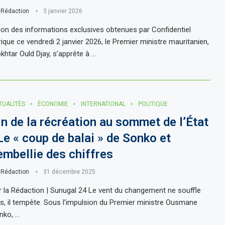
r
Rédaction
3 janvier 2026
lon des informations exclusives obtenues par Confidentiel
rique ce vendredi 2 janvier 2026, le Premier ministre mauritanien,
khtar Ould Djay, s’apprête à …
TUALITÈS
ÈCONOMIE
INTERNATIONAL
POLITIQUE
in de la récréation au sommet de l’État
 Le « coup de balai » de Sonko et
’embellie des chiffres
r
Rédaction
31 décembre 2025
r la Rédaction | Sunugal 24 Le vent du changement ne souffle
us, il tempête. Sous l’impulsion du Premier ministre Ousmane
nko, …