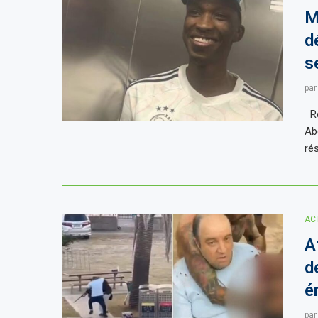
M
d
s
pa
Re
Ab
ré
AC
A
d
é
pa