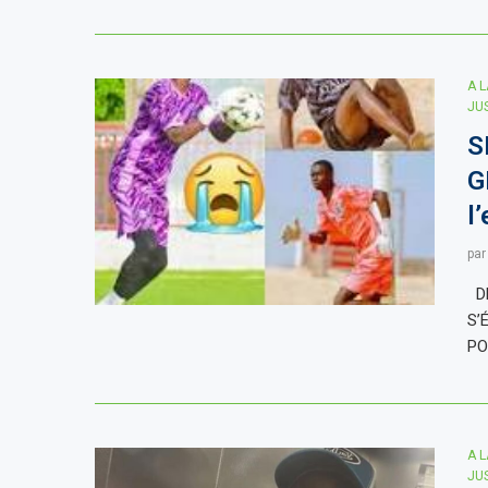
A 
JU
S
G
l
pa
DE
S’
PO
A 
JU