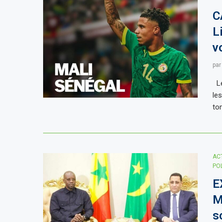
C
L
v
pa
Le
le
to
AC
PO
E
M
s