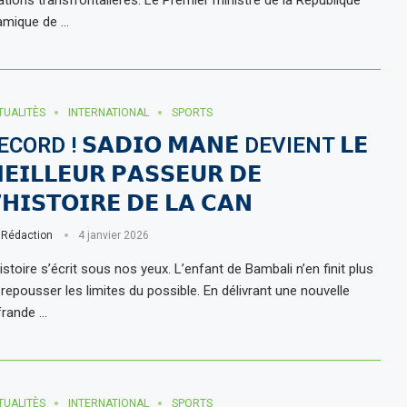
lamique de …
TUALITÈS
INTERNATIONAL
SPORTS
ECORD ! 𝗦𝗔𝗗𝗜𝗢 𝗠𝗔𝗡𝗘́ DEVIENT 𝗟𝗘
𝗘𝗜𝗟𝗟𝗘𝗨𝗥 𝗣𝗔𝗦𝗦𝗘𝗨𝗥 𝗗𝗘
’𝗛𝗜𝗦𝗧𝗢𝗜𝗥𝗘 𝗗𝗘 𝗟𝗔 𝗖𝗔𝗡
r
Rédaction
4 janvier 2026
istoire s’écrit sous nos yeux. L’enfant de Bambali n’en finit plus
 repousser les limites du possible. En délivrant une nouvelle
frande …
TUALITÈS
INTERNATIONAL
SPORTS