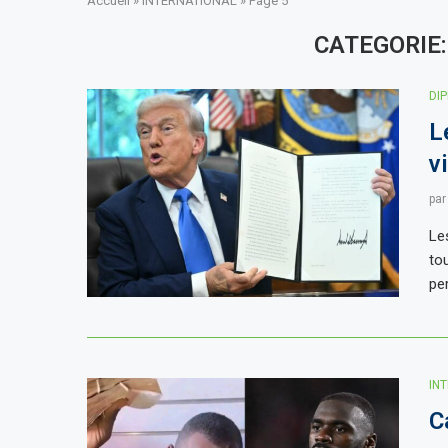
Accueil
»
INTERNATIONAL
»
Page 5
CATEGORIE:
DI
L
v
pa
Le
to
pe
IN
C