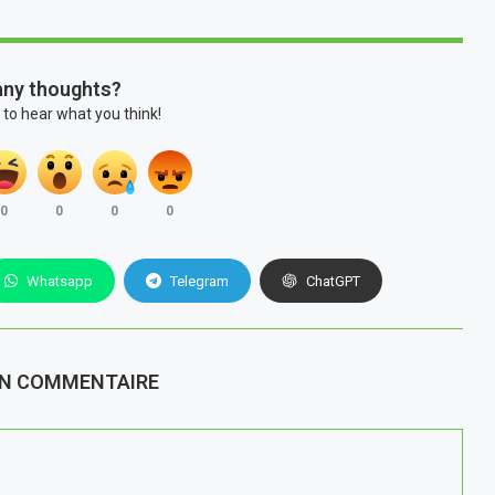
any thoughts?
 to hear what you think!
0
0
0
0
Whatsapp
Telegram
ChatGPT
UN COMMENTAIRE