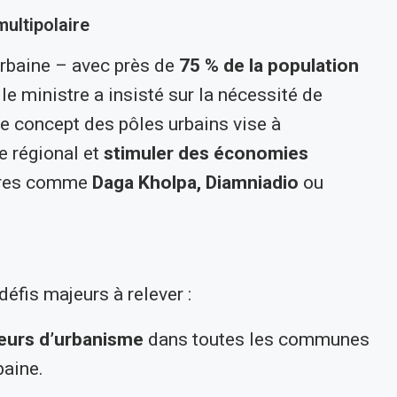
ultipolaire
urbaine – avec près de
75 % de la population
le ministre a insisté sur la nécessité de
Le concept des pôles urbains vise à
re régional et
stimuler des économies
ntres comme
Daga Kholpa, Diamniadio
ou
fis majeurs à relever :
teurs d’urbanisme
dans toutes les communes
baine.