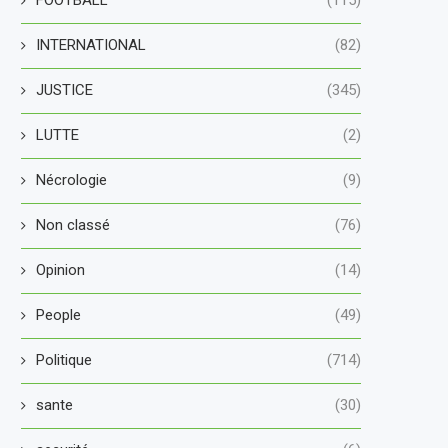
INTERNATIONAL
(82)
JUSTICE
(345)
LUTTE
(2)
Nécrologie
(9)
Non classé
(76)
Opinion
(14)
People
(49)
Politique
(714)
sante
(30)