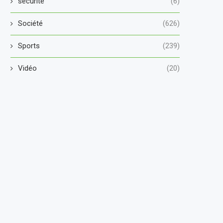
securité
(6)
Société
(626)
Sports
(239)
Vidéo
(20)