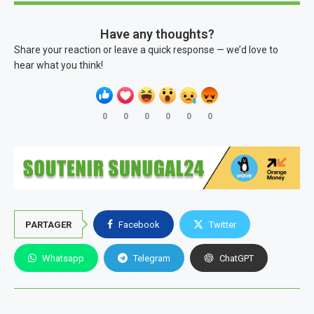
Have any thoughts?
Share your reaction or leave a quick response — we’d love to
hear what you think!
0
0
0
0
0
0
PARTAGER
Facebook
Twitter
Whatsapp
Telegram
ChatGPT