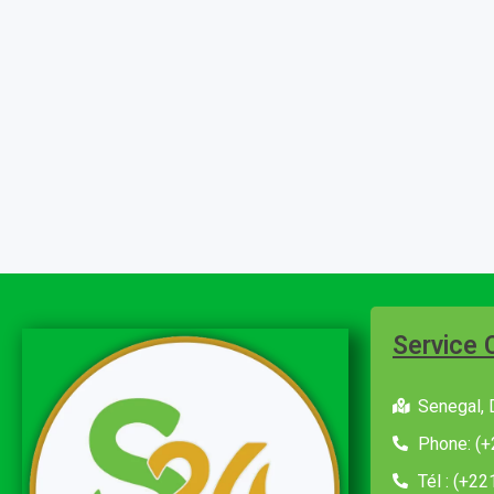
Service 
Senegal, 
Phone: (+
Tél : (+2