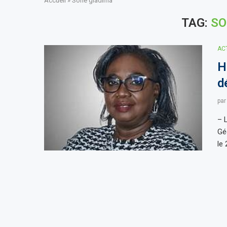
Accueil
»
Sofie gladima
TAG:
SO
AC
H
d
pa
– 
Gé
le 