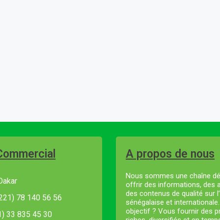
Commercial
A propos de nous
Nous sommes une chaîne dé
Dakar
offrir des informations, des 
des contenus de qualité sur l’
221) 78 140 56 56
sénégalaise et internationale
objectif ? Vous fournir des
21) 33 835 45 30
riches, diversifiés et en temp