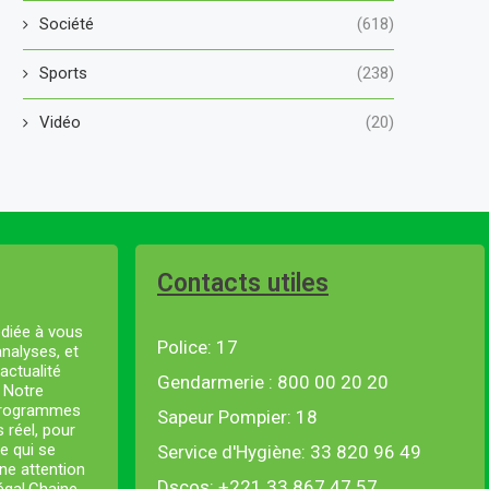
Société
(618)
Sports
(238)
Vidéo
(20)
Contacts utiles
diée à vous
Police: 17
analyses, et
actualité
Gendarmerie : 800 00 20 20
. Notre
 programmes
Sapeur Pompier: 18
s réel, pour
e qui se
Service d'Hygiène: 33 820 96 49
ne attention
Dscos: +221 33 867 47 57
négal.Chaine