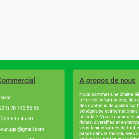
Commercial
A propos de nous
Nous sommes une chaîne dé
Dakar
offrir des informations, des 
des contenus de qualité sur l’
221) 78 140 56 56
sénégalaise et internationale
objectif ? Vous fournir des
21) 33 835 45 30
riches, diversifiés et en temp
vous tenir informés de tout c
fosunugal@gmail.com
passe dans le monde, avec u
particulière portée sur le Sé