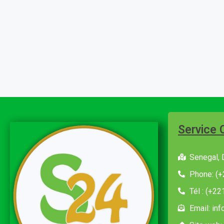
Service 
Senegal, 
Phone: (+
Tél : (+2
Email: in