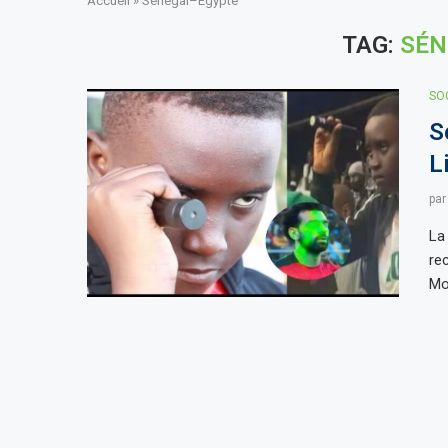
Accueil
»
Sénégal–Égypte
TAG:
SÉN
SO
S
L
pa
La
re
Mo