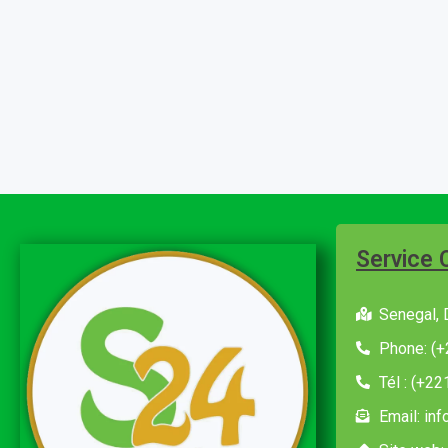
Service 
Senegal, 
Phone: (+
Tél : (+2
Email: in