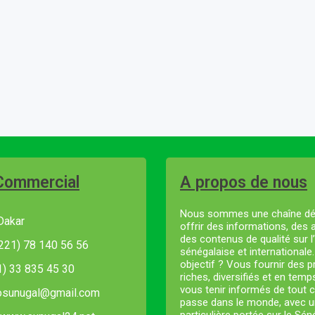
Commercial
A propos de nous
Nous sommes une chaîne dé
Dakar
offrir des informations, des 
des contenus de qualité sur l’
221) 78 140 56 56
sénégalaise et internationale
objectif ? Vous fournir des
21) 33 835 45 30
riches, diversifiés et en temp
vous tenir informés de tout c
fosunugal@gmail.com
passe dans le monde, avec u
particulière portée sur le Sé