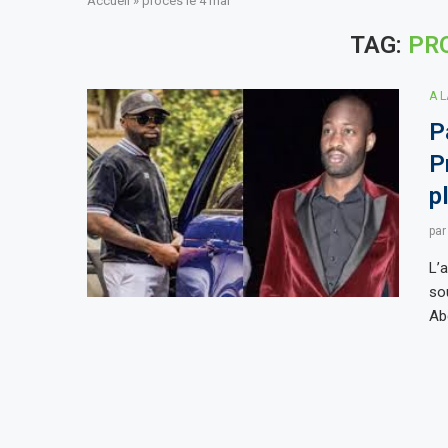
Accueil
»
procès le 4 mai
TAG:
PRO
A 
P
P
p
pa
L’
so
Ab