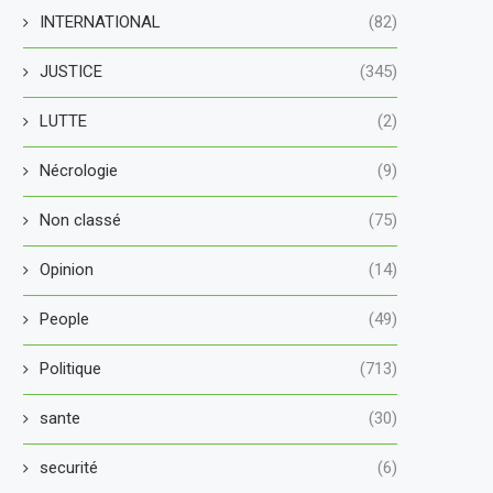
INTERNATIONAL
(82)
JUSTICE
(345)
LUTTE
(2)
Nécrologie
(9)
Non classé
(75)
Opinion
(14)
People
(49)
Politique
(713)
sante
(30)
securité
(6)