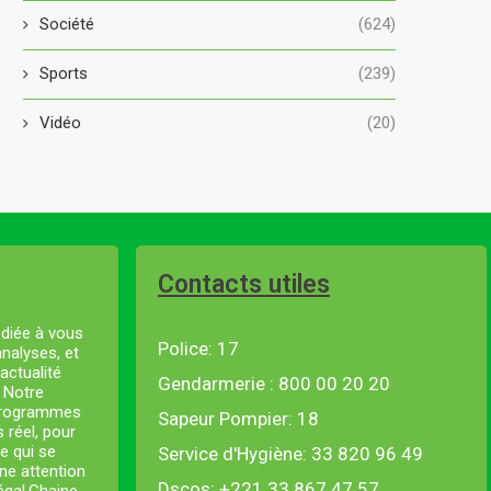
Société
(624)
Sports
(239)
Vidéo
(20)
Contacts utiles
diée à vous
Police: 17
analyses, et
actualité
Gendarmerie : 800 00 20 20
. Notre
 programmes
Sapeur Pompier: 18
s réel, pour
e qui se
Service d'Hygiène: 33 820 96 49
ne attention
Dscos: +221 33 867 47 57
négal.Chaine