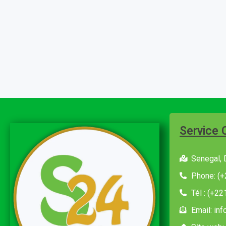
Service 
Senegal, 
Phone: (+
Tél : (+2
Email: in