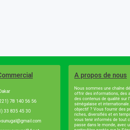
Commercial
A propos de nous
Nous sommes une chaîne dé
Dakar
offrir des informations, des 
des contenus de qualité sur l’
221) 78 140 56 56
sénégalaise et internationale
objectif ? Vous fournir des
21) 33 835 45 30
riches, diversifiés et en temp
vous tenir informés de tout c
fosunugal@gmail.com
passe dans le monde, avec u
particulière portée sur le Sé