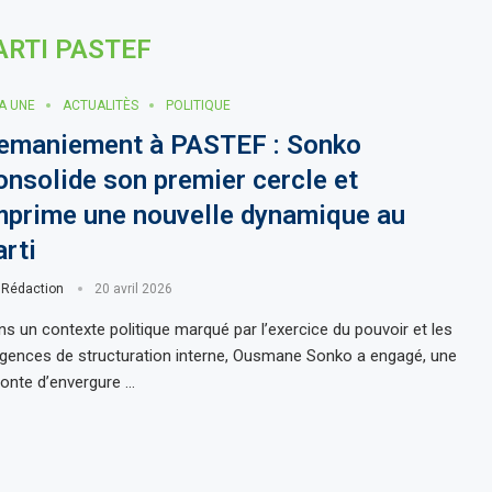
ARTI PASTEF
LA UNE
ACTUALITÈS
POLITIQUE
emaniement à PASTEF : Sonko
onsolide son premier cercle et
mprime une nouvelle dynamique au
arti
r
Rédaction
20 avril 2026
ns un contexte politique marqué par l’exercice du pouvoir et les
igences de structuration interne, Ousmane Sonko a engagé, une
fonte d’envergure …