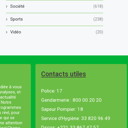
Société
(618)
Sports
(238)
Vidéo
(20)
Contacts utiles
diée à vous
Police: 17
analyses, et
actualité
Gendarmerie : 800 00 20 20
. Notre
 programmes
Sapeur Pompier: 18
s réel, pour
e qui se
Service d'Hygiène: 33 820 96 49
ne attention
Dscos: +221 33 867 47 57
négal.Chaine