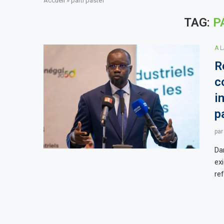
Accueil
»
parti pastef
TAG:
P
A 
R
c
i
p
pa
Da
ex
re