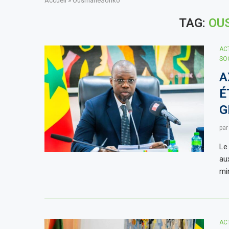
Accueil
»
OusmaneSonko
TAG:
OU
AC
SO
A
É
G
pa
Le
au
mi
AC