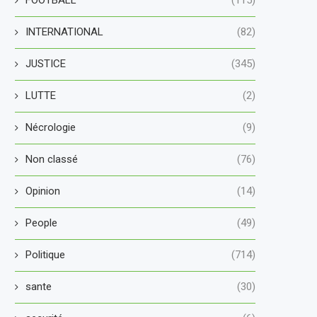
INTERNATIONAL
(82)
JUSTICE
(345)
LUTTE
(2)
Nécrologie
(9)
Non classé
(76)
Opinion
(14)
People
(49)
Politique
(714)
sante
(30)