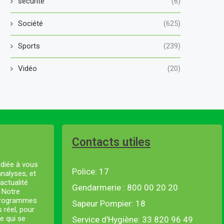
securité
(6)
Société
(625)
Sports
(239)
Vidéo
(20)
Contacts utiles
diée à vous
Police: 17
analyses, et
actualité
Gendarmerie : 800 00 20 20
. Notre
 programmes
Sapeur Pompier: 18
s réel, pour
e qui se
Service d'Hygiène: 33 820 96 49