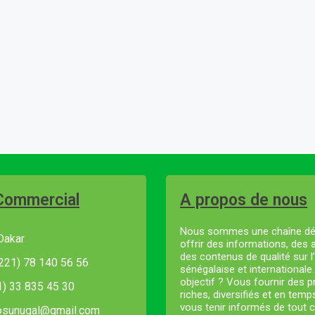
Commercial
A propos de nous
Nous sommes une chaîne dé
Dakar
offrir des informations, des 
des contenus de qualité sur l’
221) 78 140 56 56
sénégalaise et internationale
objectif ? Vous fournir des
21) 33 835 45 30
riches, diversifiés et en temp
vous tenir informés de tout c
fosunugal@gmail.com