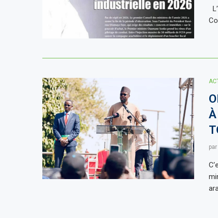
L’
Co
AC
O
À
T
pa
C’
mi
ara