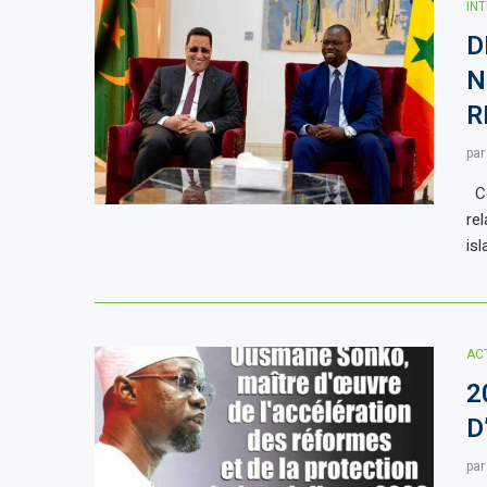
IN
D
N
R
pa
Ce
re
is
AC
2
D
pa