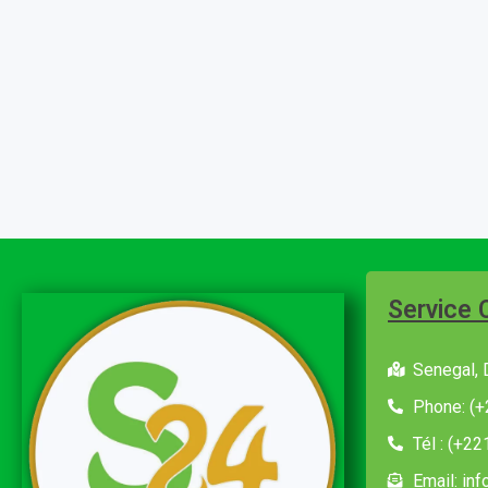
Service 
Senegal, 
Phone: (+
Tél : (+2
Email: in