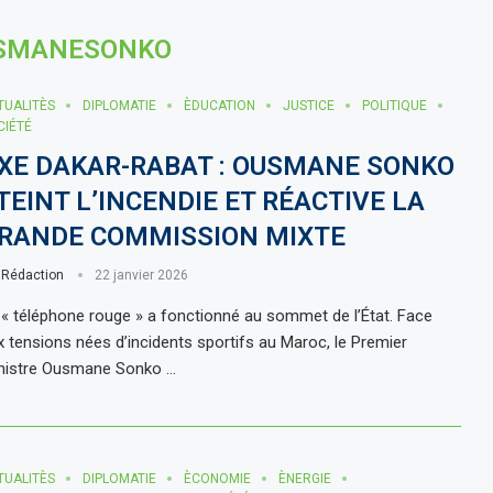
SMANESONKO
TUALITÈS
DIPLOMATIE
ÈDUCATION
JUSTICE
POLITIQUE
CIÉTÉ
XE DAKAR-RABAT : OUSMANE SONKO
TEINT L’INCENDIE ET RÉACTIVE LA
RANDE COMMISSION MIXTE
r
Rédaction
22 janvier 2026
 « téléphone rouge » a fonctionné au sommet de l’État. Face
x tensions nées d’incidents sportifs au Maroc, le Premier
nistre Ousmane Sonko …
TUALITÈS
DIPLOMATIE
ÈCONOMIE
ÈNERGIE