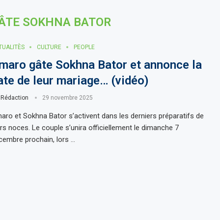
ÂTE SOKHNA BATOR
TUALITÈS
CULTURE
PEOPLE
maro gâte Sokhna Bator et annonce la
ate de leur mariage… (vidéo)
r
Rédaction
29 novembre 2025
aro et Sokhna Bator s’activent dans les derniers préparatifs de
urs noces. Le couple s’unira officiellement le dimanche 7
cembre prochain, lors …