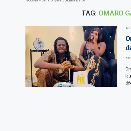
Accueil
»
Omaro gâte Sokhna Bator
TAG:
OMARO G
AC
O
d
pa
Om
le
dé