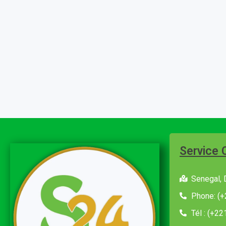
Service 
Senegal, 
Phone: (+
Tél : (+2