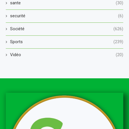
sante
(30)
securité
(6)
Société
(626)
Sports
(239)
Vidéo
(20)