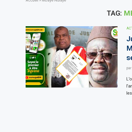
Accueil
»
Mbaye Ndiaye
TAG:
M
AC
J
M
s
pa
L’
l’
le