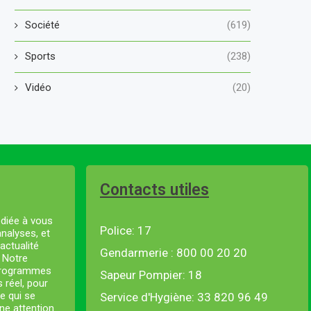
Société
(619)
Sports
(238)
Vidéo
(20)
Contacts utiles
diée à vous
Police: 17
analyses, et
actualité
Gendarmerie : 800 00 20 20
. Notre
 programmes
Sapeur Pompier: 18
s réel, pour
e qui se
Service d'Hygiène: 33 820 96 49
ne attention