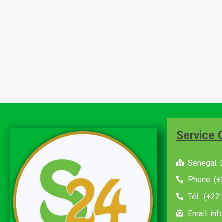
Service 
Senegal, 
Phone: (+
Tél : (+2
Email: in