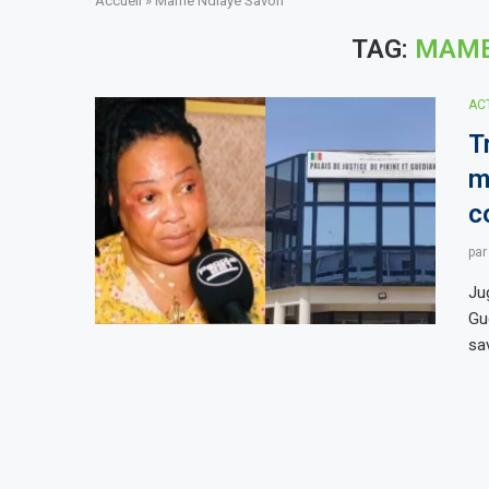
Accueil
»
Mame Ndiaye Savon
TAG:
MAME
AC
T
m
c
pa
Jug
Gu
sa