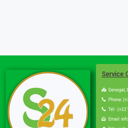
Service 
Senegal, 
Phone: (+
Tél : (+2
Email: in