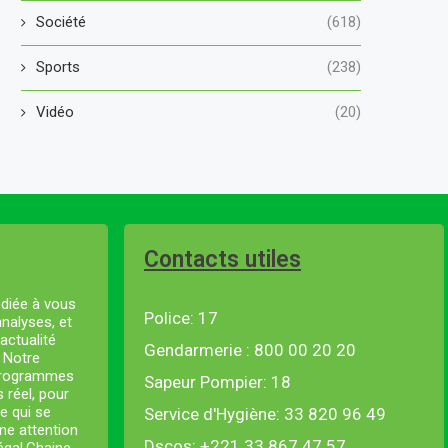
Société
(618)
Sports
(238)
Vidéo
(20)
Contacts utiles
diée à vous
Police: 17
analyses, et
actualité
Gendarmerie : 800 00 20 20
. Notre
 programmes
Sapeur Pompier: 18
s réel, pour
e qui se
Service d'Hygiène: 33 820 96 49
ne attention
Dscos: +221 33 867 47 57
négal.Chaine