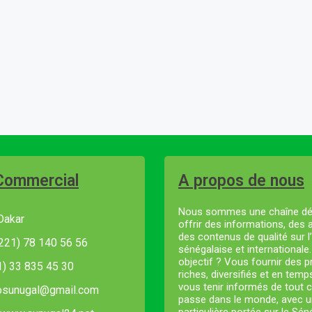
Commercial
A propos de nous
Nous sommes une chaîne dé
Dakar
offrir des informations, des 
des contenus de qualité sur l’
221) 78 140 56 56
sénégalaise et internationale
objectif ? Vous fournir des
21) 33 835 45 30
riches, diversifiés et en temp
vous tenir informés de tout c
fosunugal@gmail.com
passe dans le monde, avec u
particulière portée sur le Sé