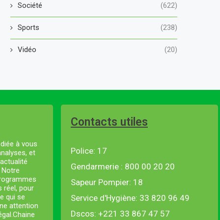
Société
(622)
Sports
(238)
Vidéo
(20)
Contacts utiles
diée à vous
Police: 17
analyses, et
actualité
Gendarmerie : 800 00 20 20
. Notre
 programmes
Sapeur Pompier: 18
s réel, pour
e qui se
Service d'Hygiène: 33 820 96 49
ne attention
Dscos: +221 33 867 47 57
négal.Chaine