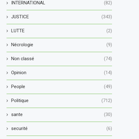
INTERNATIONAL
(82)
JUSTICE
(343)
LUTTE
(2)
Nécrologie
(9)
Non classé
(74)
Opinion
(14)
People
(49)
Politique
(712)
sante
(30)
securité
(6)