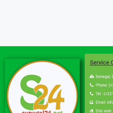
Service 
Senegal, 
Phone: (+
Tél : (+2
Email: in
Site web: