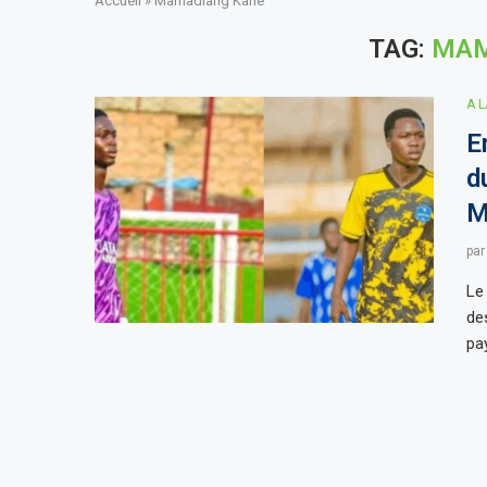
Accueil
»
Mamadiang Kane
TAG:
MAM
A 
E
d
M
pa
Le 
de
pa