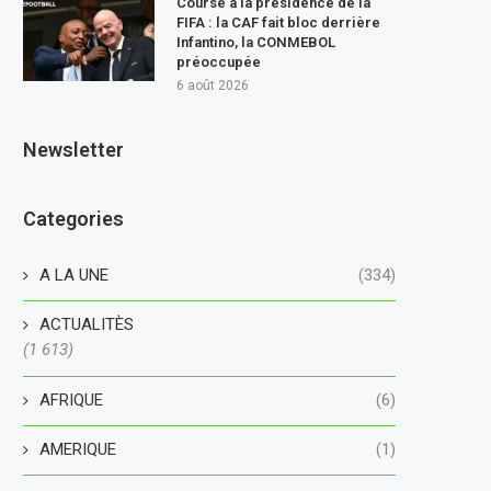
Course à la présidence de la
FIFA : la CAF fait bloc derrière
Infantino, la CONMEBOL
préoccupée
6 août 2026
Newsletter
Categories
A LA UNE
(334)
ACTUALITÈS
(1 613)
AFRIQUE
(6)
AMERIQUE
(1)