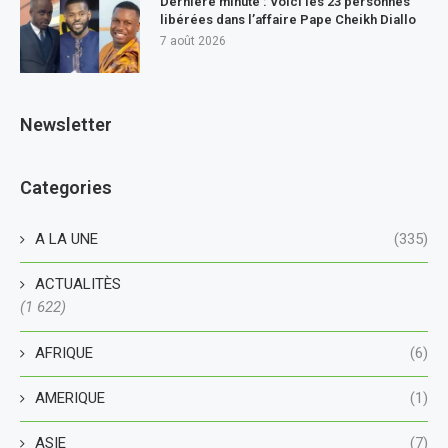
Dernière minute : Voici les 23 personnes
libérées dans l’affaire Pape Cheikh Diallo
7 août 2026
Newsletter
Categories
A LA UNE
(335)
ACTUALITÈS
(1 622)
AFRIQUE
(6)
AMERIQUE
(1)
ASIE
(7)