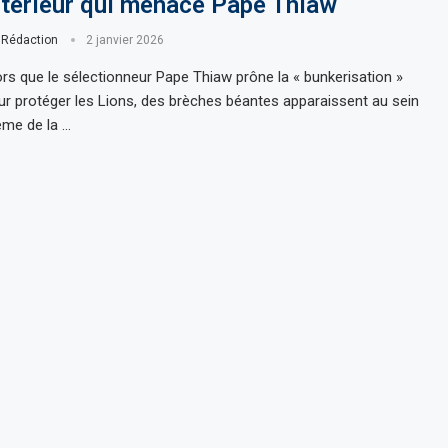
ntérieur qui menace Pape Thiaw
r
Rédaction
2 janvier 2026
ors que le sélectionneur Pape Thiaw prône la « bunkerisation »
ur protéger les Lions, des brèches béantes apparaissent au sein
me de la …