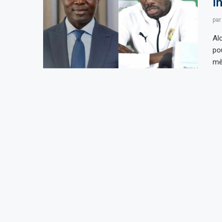
i
pa
Al
po
mê