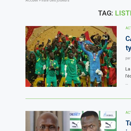
Accueil
»
liste des joueurs
TAG:
LIST
AC
C
t
pa
La
l’
…
AC
T