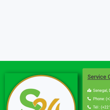
Service 
Senegal, 
Phone: (+
Tél : (+2