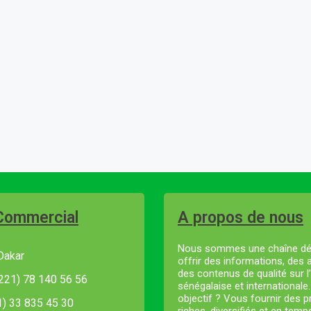
Commercial
A propos de nous
Nous sommes une chaîne dé
Dakar
offrir des informations, des 
des contenus de qualité sur l’
221) 78 140 56 56
sénégalaise et internationale
objectif ? Vous fournir des
21) 33 835 45 30
riches, diversifiés et en temp