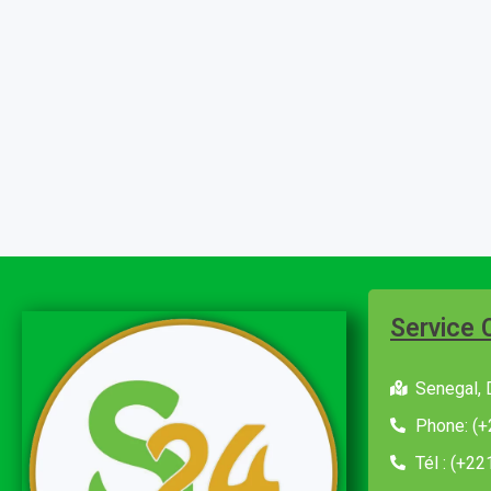
Service 
Senegal, 
Phone: (+
Tél : (+2