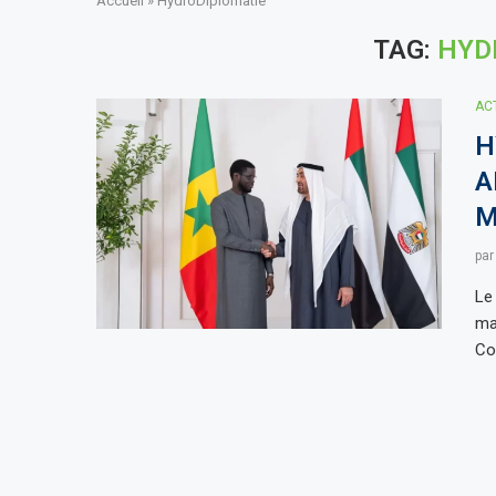
Accueil
»
HydroDiplomatie
TAG:
HYD
AC
H
A
M
pa
Le
ma
Co