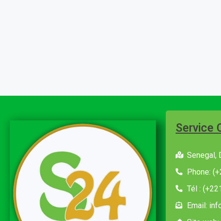
Service 
Senegal, 
Phone: (+
Tél : (+2
Email: in