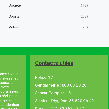
Société
(618)
Sports
(238)
Vidéo
(20)
Contacts utiles
diée à vous
Police: 17
analyses, et
actualité
Gendarmerie : 800 00 20 20
. Notre
 programmes
Sapeur Pompier: 18
s réel, pour
e qui se
Service d'Hygiène: 33 820 96 49
ne attention
Dscos: +221 33 867 47 57
négal.Chaine