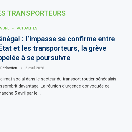
ES TRANSPORTEURS
LA UNE
ACTUALITÈS
énégal : l’impasse se confirme entre
’État et les transporteurs, la grève
ppelée à se poursuivre
r
Rédaction
6 avril 2026
 climat social dans le secteur du transport routier sénégalais
assombrit davantage. La réunion d’urgence convoquée ce
manche 5 avril par le …