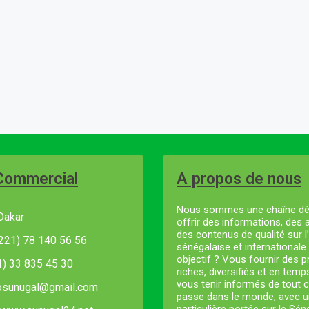
Commercial
A propos de nous
Nous sommes une chaîne dé
Dakar
offrir des informations, des 
des contenus de qualité sur l’
221) 78 140 56 56
sénégalaise et internationale
objectif ? Vous fournir des
21) 33 835 45 30
riches, diversifiés et en temp
vous tenir informés de tout c
fosunugal@gmail.com
passe dans le monde, avec u
particulière portée sur le Sé