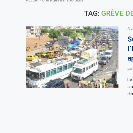
Accueil
»
grève des transporteurs
TAG:
GRÈVE D
A 
S
l
a
pa
Le
s’
di