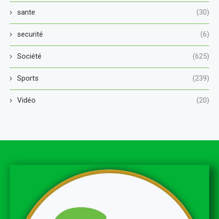
sante
(30)
securité
(6)
Société
(625)
Sports
(239)
Vidéo
(20)