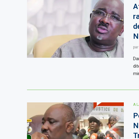
A
r
d
N
pa
Dan
di
mi
A 
P
N
T