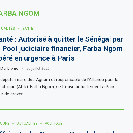
ARBA NGOM
TUALITÈS
SANTE
anté : Autorisé à quitter le Sénégal par
e Pool judiciaire financier, Farba Ngom
péré en urgence à Paris
r
Mor Diome
20 juillet 2026
 député-maire des Agnam et responsable de l’Alliance pour la
publique (APR), Farba Ngom, se trouve actuellement à Paris
ur de graves …
LA UNE
ACTUALITÈS
POLITIQUE