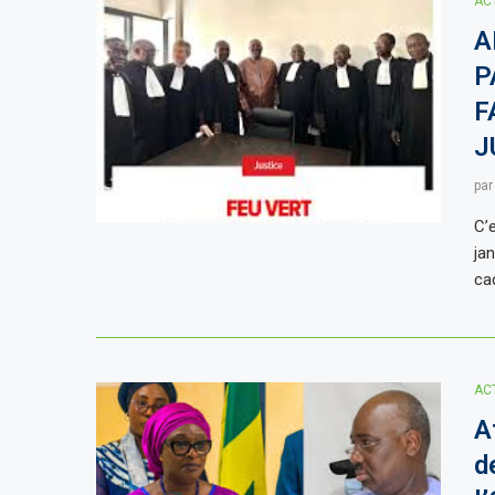
AC
A
P
F
J
pa
C’
jan
ca
AC
A
d