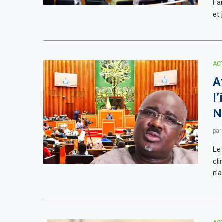
Fa
et 
AC
A
l
N
pa
Le
cli
n’a