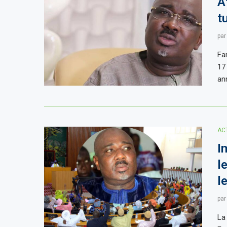
A
t
pa
Fa
17
an
AC
I
l
l
pa
La