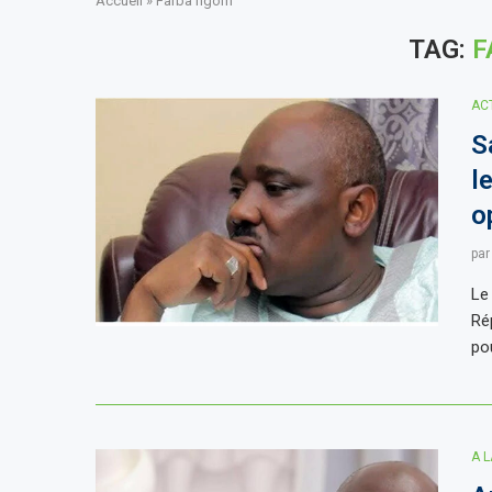
Accueil
»
Farba ngom
TAG:
F
AC
S
l
o
pa
Le
Ré
po
A 