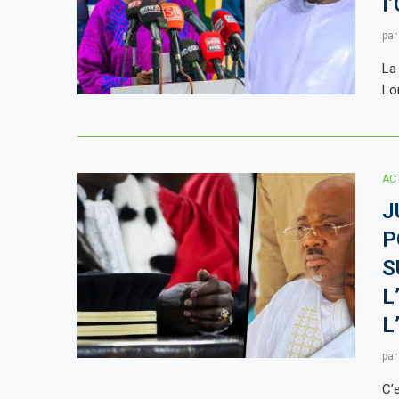
l
pa
La 
Lo
AC
J
P
S
L
L
pa
C’