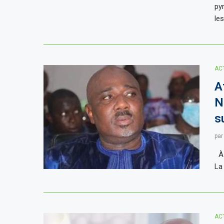
py
le
AC
A
N
s
pa
À 
La
AC