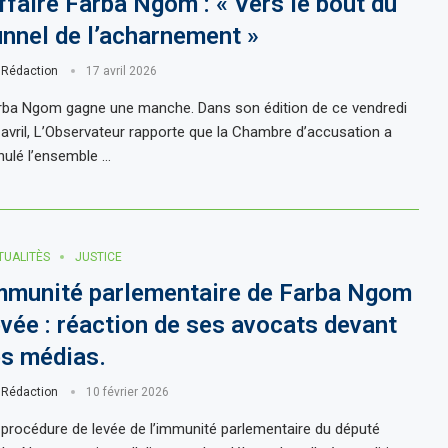
ffaire Farba Ngom : « Vers le bout du
unnel de l’acharnement »
r
Rédaction
17 avril 2026
rba Ngom gagne une manche. Dans son édition de ce vendredi
 avril, L’Observateur rapporte que la Chambre d’accusation a
nulé l’ensemble …
TUALITÈS
JUSTICE
mmunité parlementaire de Farba Ngom
evée : réaction de ses avocats devant
es médias.
r
Rédaction
10 février 2026
 procédure de levée de l’immunité parlementaire du député