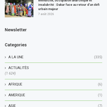
Mendicité, occupation anarchique et
insalubrité : Dakar face au retour d’un défi
urbain majeur
7 août 2026
Newsletter
Categories
A LA UNE
(335)
ACTUALITÈS
(1 624)
AFRIQUE
(6)
AMERIQUE
(1)
ASIE
(7)