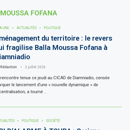
 MOUSSA FOFANA
LA UNE
ACTUALITÈS
POLITIQUE
ménagement du territoire : le revers
ui fragilise Balla Moussa Fofana à
iamniadio
r
Rédaction
2 juillet 2026
 rencontre tenue ce jeudi au CICAD de Diamniadio, censée
rquer le lancement d’une « nouvelle dynamique » de
centralisation, a tourné …
TUALITÈS
POLITIQUE
SOCIÉTÉ