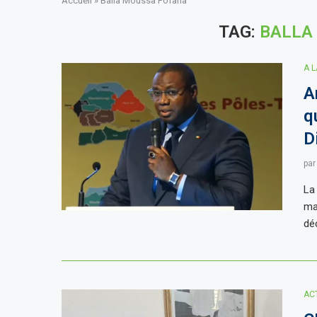
Accueil
»
Balla Moussa Fofana
TAG:
BALLA
A 
A
q
D
pa
La
ma
dé
AC