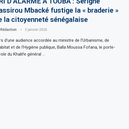
RI D’ALARME À TOUBA : Serigne
assirou Mbacké fustige la « braderie »
e la citoyenneté sénégalaise
r
Rédaction
3 janvier 2026
rs d’une audience accordée au ministre de l’Urbanisme, de
Habitat et de l’Hygiène publique, Balla Moussa Fofana, le porte-
role du Khalife général …