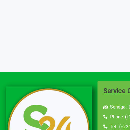
Service 
Senegal, 
Phone: (+
Tél : (+2