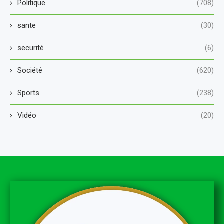
Politique
(708)
sante
(30)
securité
(6)
Société
(620)
Sports
(238)
Vidéo
(20)