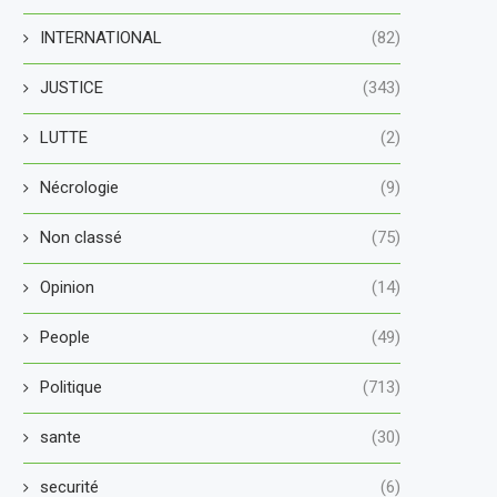
INTERNATIONAL
(82)
JUSTICE
(343)
LUTTE
(2)
Nécrologie
(9)
Non classé
(75)
Opinion
(14)
People
(49)
Politique
(713)
sante
(30)
securité
(6)