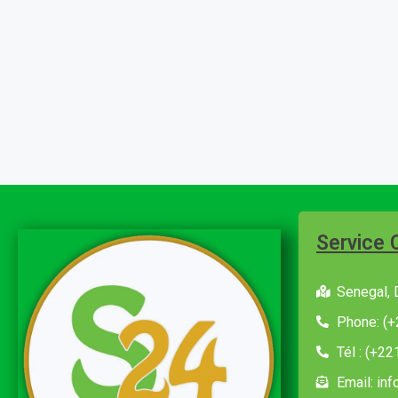
Service 
Senegal, 
Phone: (+
Tél : (+2
Email: in