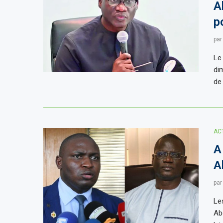
A
p
pa
Le 
di
de
AC
A
A
pa
Le
Ab