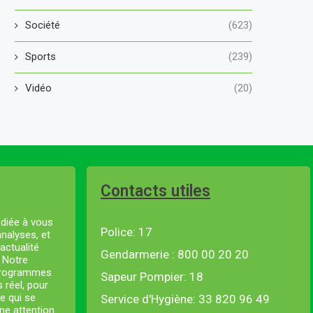
Société
(623)
Sports
(239)
Vidéo
(20)
Contacts utiles
diée à vous
Police: 17
analyses, et
actualité
Gendarmerie : 800 00 20 20
. Notre
 programmes
Sapeur Pompier: 18
s réel, pour
e qui se
Service d'Hygiène: 33 820 96 49
ne attention