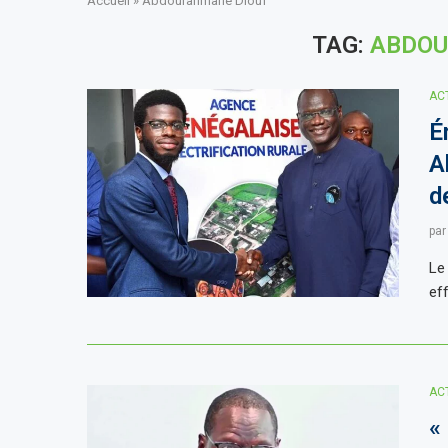
Accueil
»
Abdourahmane Diouf
TAG:
ABDOU
AC
É
A
d
pa
Le
eff
AC
«