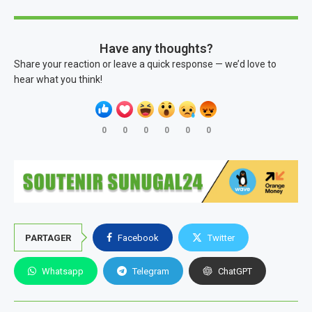
Have any thoughts?
Share your reaction or leave a quick response — we’d love to
hear what you think!
0
0
0
0
0
0
PARTAGER
Facebook
Twitter
Whatsapp
Telegram
ChatGPT